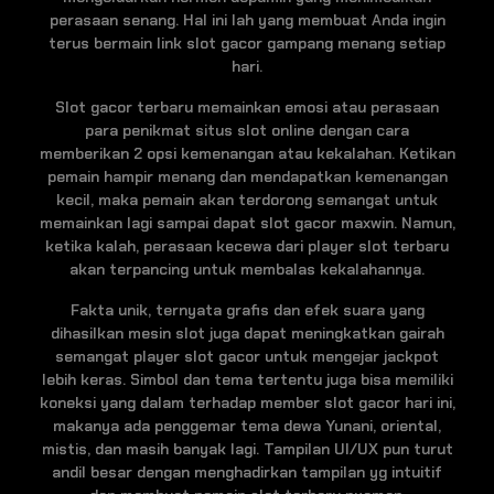
perasaan senang. Hal ini lah yang membuat Anda ingin
terus bermain link slot gacor gampang menang setiap
hari.
Slot gacor terbaru memainkan emosi atau perasaan
para penikmat situs slot online dengan cara
memberikan 2 opsi kemenangan atau kekalahan. Ketikan
pemain hampir menang dan mendapatkan kemenangan
kecil, maka pemain akan terdorong semangat untuk
memainkan lagi sampai dapat slot gacor maxwin. Namun,
ketika kalah, perasaan kecewa dari player slot terbaru
akan terpancing untuk membalas kekalahannya.
Fakta unik, ternyata grafis dan efek suara yang
dihasilkan mesin slot juga dapat meningkatkan gairah
semangat player slot gacor untuk mengejar jackpot
lebih keras. Simbol dan tema tertentu juga bisa memiliki
koneksi yang dalam terhadap member slot gacor hari ini,
makanya ada penggemar tema dewa Yunani, oriental,
mistis, dan masih banyak lagi. Tampilan UI/UX pun turut
andil besar dengan menghadirkan tampilan yg intuitif